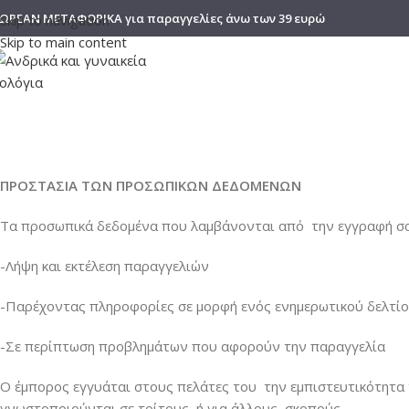
ΩΡΕΑΝ ΜΕΤΑΦΟΡΙΚΑ για παραγγελίες άνω των 39 ευρώ
Skip to navigation
Skip to main content
Προ
ΠΡΟΣΤΑΣΙΑ ΤΩΝ ΠΡΟΣΩΠΙΚΩΝ ΔΕΔΟΜΕΝΩΝ
Τα προσωπικά δεδομένα που λαμβάνονται από την εγγραφή σας
-Λήψη και εκτέλεση παραγγελιών
-Παρέχοντας πληροφορίες σε μορφή ενός ενημερωτικού δελτί
-Σε περίπτωση προβλημάτων που αφορούν την παραγγελία
Ο έμπορος εγγυάται στους πελάτες του την εμπιστευτικότητα
γνωστοποιούνται σε τρίτους ή για άλλους σκοπούς.