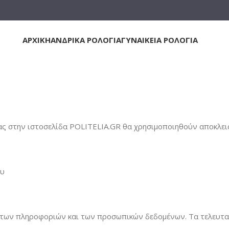
ΑΡΧΙΚΗ
ΑΝΔΡΙΚΑ ΡΟΛΟΓΙΑ
ΓΥΝΑΙΚΕΙΑ ΡΟΛΟΓΙΑ
στασία δεδομένων
 στην ιστοσελίδα POLITELIA.GR θα χρησιμοποιηθούν αποκλειστ
ου
 των πληροφοριών και των προσωπικών δεδομένων. Τα τελευταί