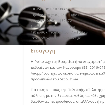
Επωνυμία:
Politelia.gr
Τηλέφωνο:
(+30) 2311180872
Viber:
(+30) 2311180872
Email:
of
****
@
*******
ia.gr
Facebook:
facebook.com/politeliagr
Ιστότοπος:
https://politelia.gr
Εισαγωγή
Η Politelia.gr («η Εταιρεία» ή «ο Διαχειρι
Δεδομένων και τον Κανονισμό (ΕΕ) 2016/67
Απορρήτου έχει ως σκοπό να ενημερώσει κάθ
προσωπικών του δεδομένων.
Για τους σκοπούς της Πολιτικής, «Πελάτης»
πώλησης με την Εταιρεία, καθώς και κάθε χρ
διευθυντές, εκπροσώπους, υπαλλήλους ή πρ