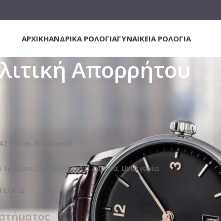
ΑΡΧΙΚΗ
ΑΝΔΡΙΚΑ ΡΟΛΟΓΙΑ
ΓΥΝΑΙΚΕΙΑ ΡΟΛΟΓΙΑ
λιτική Απορρήτου
42 Ένινα, Βουλγαρία
 Τραϊάνα 35, 6000 Στάρα Ζαγόρα, Βουλγαρία
Β ΕΟΟΔ
αστήματος